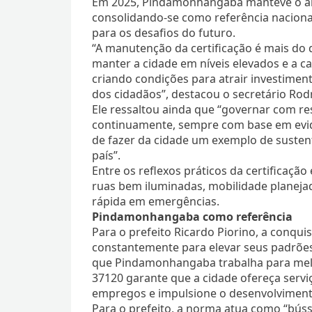
Em 2025, Pindamonhangaba manteve o al
consolidando-se como referência naciona
para os desafios do futuro.
“A manutenção da certificação é mais do 
manter a cidade em níveis elevados e a ca
criando condições para atrair investimen
dos cidadãos”, destacou o secretário Rodr
Ele ressaltou ainda que “governar com resp
continuamente, sempre com base em evi
de fazer da cidade um exemplo de sustenta
país”.
Entre os reflexos práticos da certificação
ruas bem iluminadas, mobilidade planejad
rápida em emergências.
Pindamonhangaba como referência
Para o prefeito Ricardo Piorino, a conqu
constantemente para elevar seus padrões.
que Pindamonhangaba trabalha para melho
37120 garante que a cidade ofereça servi
empregos e impulsione o desenvolvimento
Para o prefeito, a norma atua como “bús