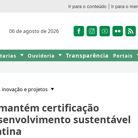
Ir para o conteúdo
Ir para o me
06 de agosto de 2026
Transparência
etarias
Ouvidoria
Portais
, inovação e projetos
antém certificação
esenvolvimento sustentável
atina