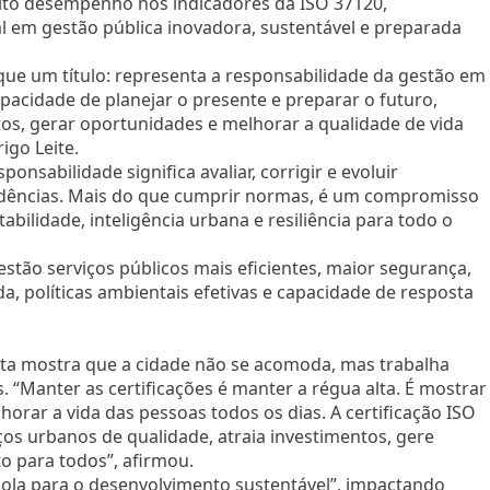
to desempenho nos indicadores da ISO 37120,
l em gestão pública inovadora, sustentável e preparada
que um título: representa a responsabilidade da gestão em
pacidade de planejar o presente e preparar o futuro,
tos, gerar oportunidades e melhorar a qualidade de vida
igo Leite.
onsabilidade significa avaliar, corrigir e evoluir
dências. Mais do que cumprir normas, é um compromisso
bilidade, inteligência urbana e resiliência para todo o
 estão serviços públicos mais eficientes, maior segurança,
a, políticas ambientais efetivas e capacidade de resposta
ista mostra que a cidade não se acomoda, mas trabalha
 “Manter as certificações é manter a régua alta. É mostrar
rar a vida das pessoas todos os dias. A certificação ISO
ços urbanos de qualidade, atraia investimentos, gere
 para todos”, afirmou.
sola para o desenvolvimento sustentável”, impactando