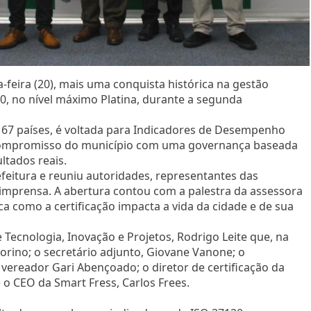
eira (20), mais uma conquista histórica na gestão
20, no nível máximo Platina, durante a segunda
m 167 países, é voltada para Indicadores de Desempenho
 compromisso do município com uma governança baseada
ltados reais.
efeitura e reuniu autoridades, representantes das
 imprensa. A abertura contou com a palestra da assessora
a como a certificação impacta a vida da cidade e de sua
 Tecnologia, Inovação e Projetos, Rodrigo Leite que, na
orino; o secretário adjunto, Giovane Vanone; o
ereador Gari Abençoado; o diretor de certificação da
e o CEO da Smart Fress, Carlos Frees.