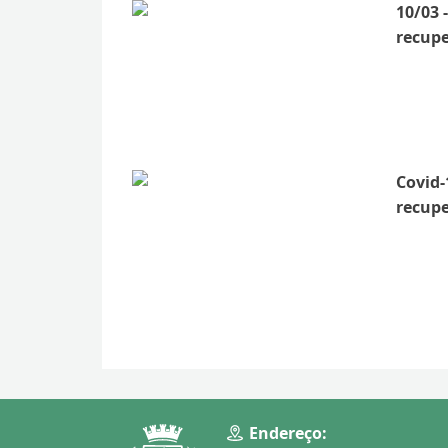
10/03 
recup
Covid-
recup
Endereço: